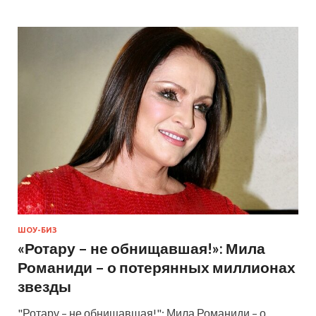
ШОУ-БИЗ
«Ротару – не обнищавшая!»: Мила
Романиди – о потерянных миллионах
звезды
"Ротару – не обнищавшая!": Мила Романиди – о