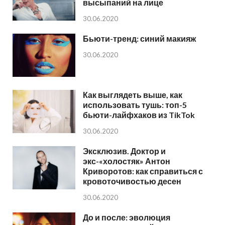
высыпаний на лице
30.06.2020
Бьюти-тренд: синий макияж
30.06.2020
Как выглядеть выше, как
использовать тушь: топ-5
бьюти-лайфхаков из TikTok
30.06.2020
Эксклюзив. Доктор и
экс-«холостяк» Антон
Криворотов: как справиться с
кровоточивостью десен
30.06.2020
До и после: эволюция