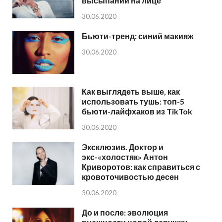
высыпаний на лице
30.06.2020
Бьюти-тренд: синий макияж
30.06.2020
Как выглядеть выше, как
использовать тушь: топ-5
бьюти-лайфхаков из TikTok
30.06.2020
Эксклюзив. Доктор и
экс-«холостяк» Антон
Криворотов: как справиться с
кровоточивостью десен
30.06.2020
До и после: эволюция