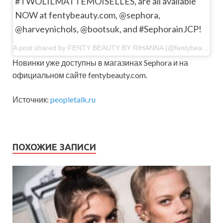
#TWOLILMATTEMOISELLES, are all available
NOW at fentybeauty.com, @sephora,
@harveynichols, @bootsuk, and #SephorainJCP!
A post shared by FENTY BEAUTY BY RIHANNA (@fentybeauty) on Jun 26, 2019 at 5:57pm PDT
Новинки уже доступны в магазинах Sephora и на
официальном сайте fentybeauty.com.
Источник:
peopletalk.ru
ПОХОЖИЕ ЗАПИСИ