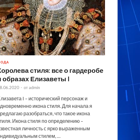
МОДА
Королева стиля: все о гардеробе
и образах Елизаветы I
8.06.2020
-
от
admin
лизавета I – исторический персонаж и
дновременно икона стиля. Для начала я
редлагаю разобраться, что такое икона
тиля. Икона стиля по определению –
звестная личность с ярко выраженным
ндивидуальным стилем, …