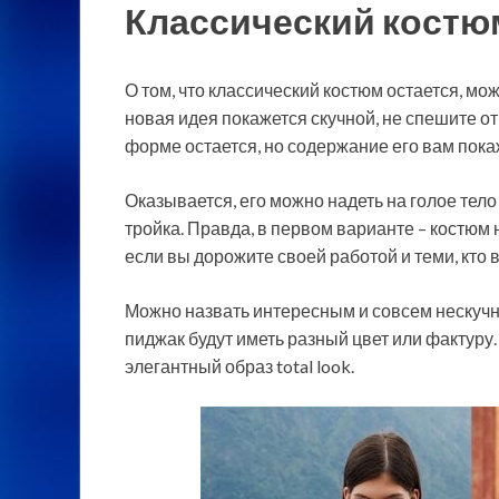
Классический костю
О том, что классический костюм остается, можн
новая идея покажется скучной, не спешите от
форме остается, но содержание его вам пок
Оказывается, его можно надеть на голое тело 
тройка. Правда, в первом варианте – костюм 
если вы дорожите своей работой и теми, кто 
Можно назвать интересным и совсем нескучн
пиджак будут иметь разный цвет или фактуру.
элегантный образ total look.