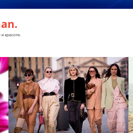
an.
 и красоте.