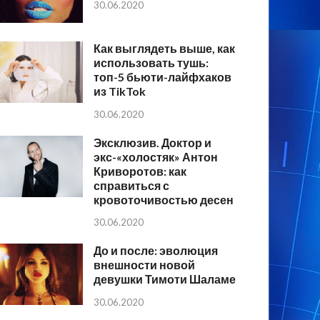
30.06.2020
Как выглядеть выше, как
использовать тушь:
топ-5 бьюти-лайфхаков
из TikTok
30.06.2020
Эксклюзив. Доктор и
экс-«холостяк» Антон
Криворотов: как
справиться с
кровоточивостью десен
30.06.2020
До и после: эволюция
внешности новой
девушки Тимоти Шаламе
30.06.2020