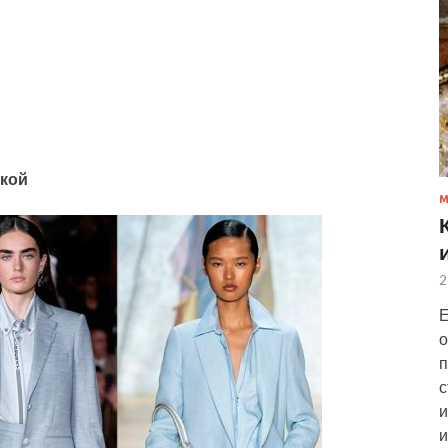
нкой
2
Е
о
п
с
и
и