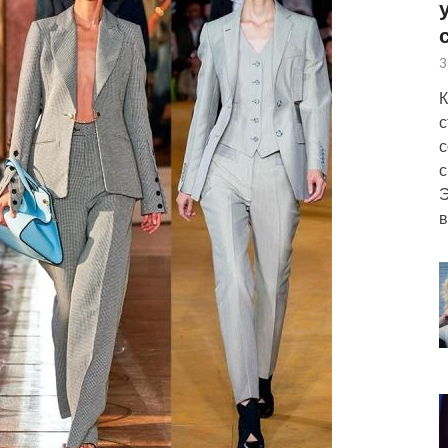
3
К
с
с
с
Э
в