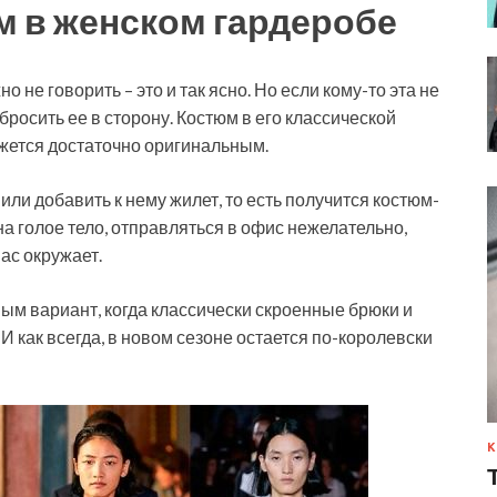
м в женском гардеробе
о не говорить – это и так ясно. Но если кому-то эта не
бросить ее в сторону. Костюм в его классической
ажется достаточно оригинальным.
или добавить к нему жилет, то есть получится костюм-
на голое тело, отправляться в офис нежелательно,
вас окружает.
ым вариант, когда классически скроенные брюки и
 И как всегда, в новом сезоне остается по-королевски
К