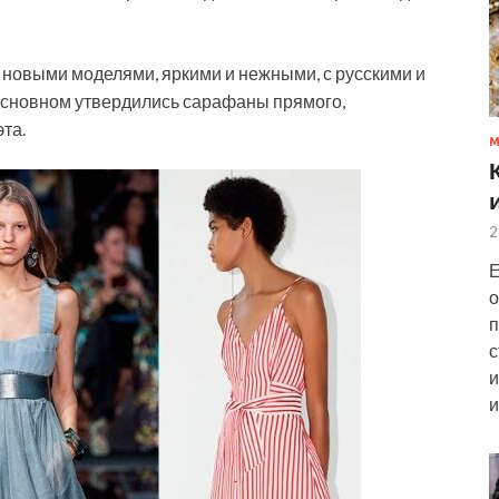
а новыми моделями, яркими и нежными, с русскими и
 основном утвердились сарафаны прямого,
та.
2
Е
о
п
с
и
и