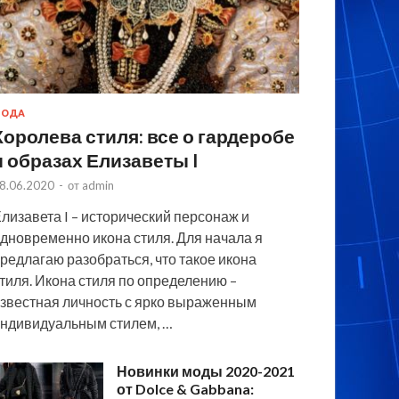
МОДА
Королева стиля: все о гардеробе
и образах Елизаветы I
8.06.2020
-
от
admin
лизавета I – исторический персонаж и
дновременно икона стиля. Для начала я
редлагаю разобраться, что такое икона
тиля. Икона стиля по определению –
звестная личность с ярко выраженным
ндивидуальным стилем, …
Новинки моды 2020-2021
от Dolce & Gabbana: