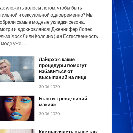
ак уложить волосы летом, чтобы быть
тильной и сексуальной одновременно? Мы
обрали самые модные укладки сезона,
мотри и вдохновляйся! Дженнифер Лопес
льза Хоск Лили Коллинз (30) Естественность
 моде уже …
Лайфхак: какие
процедуры помогут
избавиться от
высыпаний на лице
30.06.2020
Бьюти-тренд: синий
макияж
30.06.2020
Как выглядеть выше, как