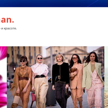
an.
 и красоте.