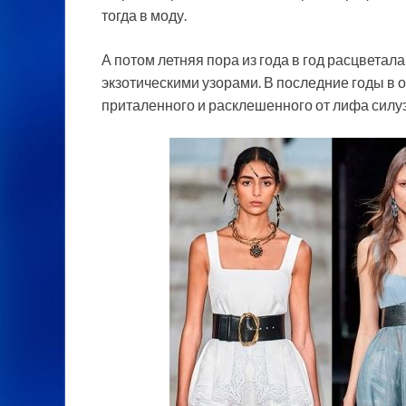
тогда в моду.
А потом летняя пора из года в год расцветал
экзотическими узорами. В последние годы в
приталенного и расклешенного от лифа силуэ