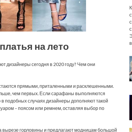
К
с
с
с
Э
в
платья на лето
ют дизайнеры сегодня в 2020 году? Чем они
 остаются прямыми, приталенными и расклешенными.
ольше, чем первых. Если сарафаны выполняются
то в подобных случаях дизайнеры дополняют такой
уаром – поясом или ремнем, оставляя выбор по
на вырезе горловины и предлагают модницам большой