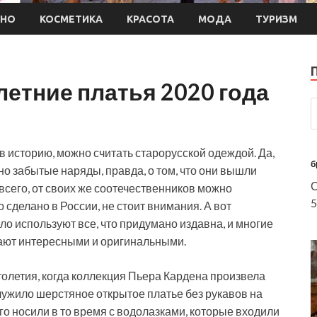
ИНО
КОСМЕТИКА
КРАСОТА
МОДА
ТУРИЗМ
етние платья 2020 года
в историю, можно считать старорусской одеждой. Да,
б
о забытые наряды, правда, о том, что они вышли
С
 всего, от своих же соотечественников можно
5
то сделано в России, не стоит внимания. А вот
о используют все, что придумано издавна, и многие
тают интересными и оригинальными.
толетия, когда коллекция Пьера Кардена произвела
лужило шерстяное открытое платье без рукавов на
го носили в то время с водолазками, которые входили