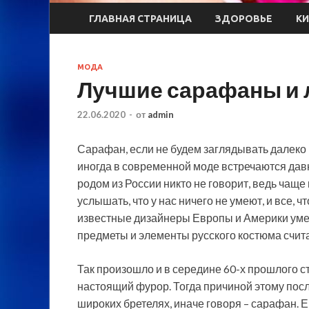
ГЛАВНАЯ СТРАНИЦА
ЗДОРОВЬЕ
К
МОДА
Лучшие сарафаны и л
22.06.2020
-
от
admin
Сарафан, если не будем заглядывать далеко 
иногда в современной моде встречаются давн
родом из России никто не говорит, ведь чаще
услышать, что у нас ничего не умеют, и все, ч
известные дизайнеры Европы и Америки умел
предметы и элементы русского костюма счи
Так произошло и в середине 60-х прошлого с
настоящий фурор. Тогда причиной этому пос
широких бретелях, иначе говоря – сарафан. Е