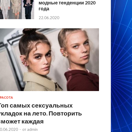
модные тенденции 2020
года
22.06.2020
РАСОТА
Топ самых сексуальных
укладок на лето. Повторить
сможет каждая
0.06.2020
-
от
admin