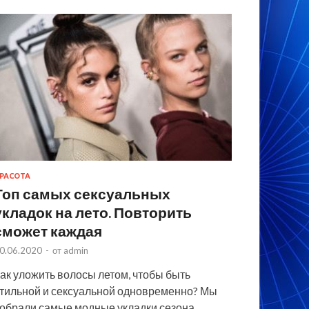
РАСОТА
Топ самых сексуальных
укладок на лето. Повторить
сможет каждая
0.06.2020
-
от
admin
ак уложить волосы летом, чтобы быть
тильной и сексуальной одновременно? Мы
обрали самые модные укладки сезона,