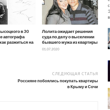
с
Э
в
ысоцкого в 30
Лолита ожидает решения
е автографа
суда по делу о выселении
как разжиться на
бывшего мужа из квартиры
01.07.2020
СЛЕДУЮЩАЯ СТАТЬЯ
Россияне побоялись покупать квартиры
в Крыму и Сочи