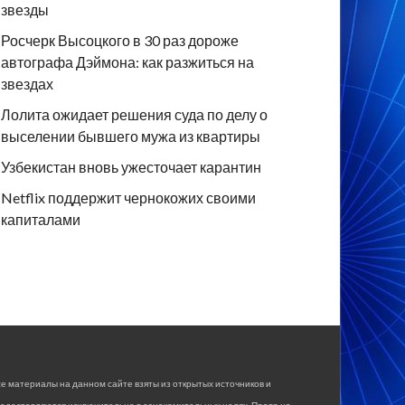
звезды
Росчерк Высоцкого в 30 раз дороже
автографа Дэймона: как разжиться на
звездах
Лолита ожидает решения суда по делу о
выселении бывшего мужа из квартиры
Узбекистан вновь ужесточает карантин
Netflix поддержит чернокожих своими
капиталами
е материалы на данном сайте взяты из открытых источников и