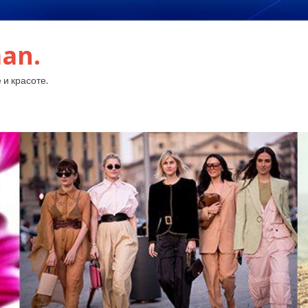
an.
 и красоте.