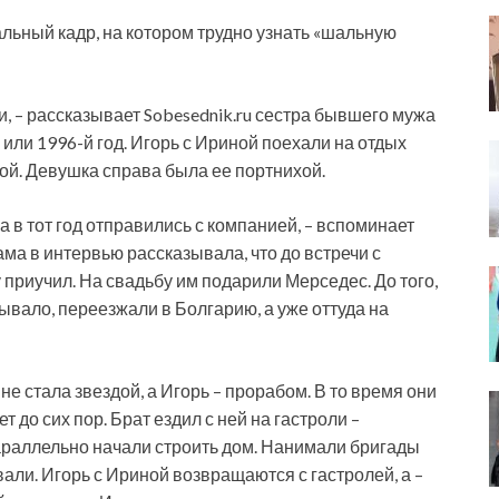
альный кадр, на котором трудно узнать «шальную
и, – рассказывает Sobesednik.ru сестра бывшего мужа
 или 1996-й год. Игорь с Ириной поехали на отдых
ой. Девушка справа была ее портнихой.
а в тот год отправились с компанией, – вспоминает
ма в интервью рассказывала, что до встречи с
у приучил. На свадьбу им подарили Мерседес. До того,
Бывало, переезжали в Болгарию, а уже оттуда на
не стала звездой, а Игорь – прорабом. В то время они
т до сих пор. Брат ездил с ней на гастроли –
араллельно начали строить дом. Нанимали бригады
али. Игорь с Ириной возвращаются с гастролей, а –