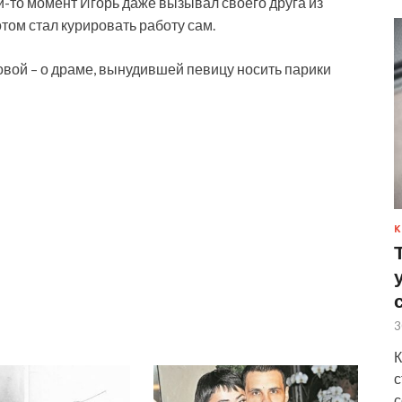
ой-то момент Игорь даже вызывал своего друга из
отом стал курировать работу сам.
овой – о драме, вынудившей певицу носить парики
К
3
К
с
с