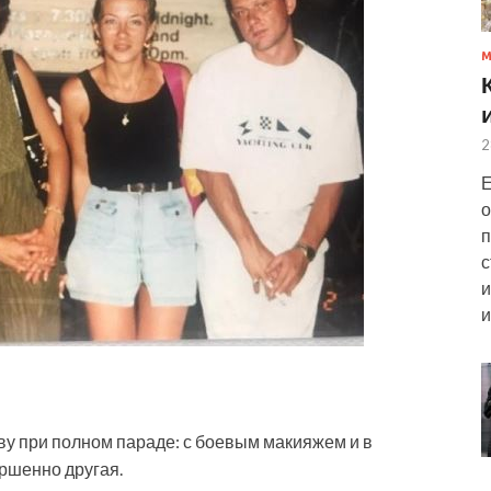
2
Е
о
п
с
и
и
у при полном параде: с боевым макияжем и в
ршенно другая.