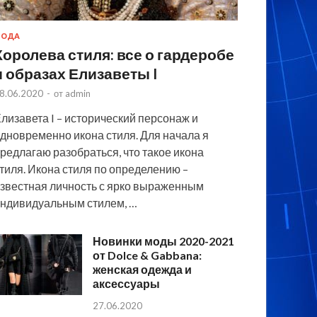
МОДА
Королева стиля: все о гардеробе
и образах Елизаветы I
8.06.2020
-
от
admin
лизавета I – исторический персонаж и
дновременно икона стиля. Для начала я
редлагаю разобраться, что такое икона
тиля. Икона стиля по определению –
звестная личность с ярко выраженным
ндивидуальным стилем, …
Новинки моды 2020-2021
от Dolce & Gabbana:
женская одежда и
аксессуары
27.06.2020