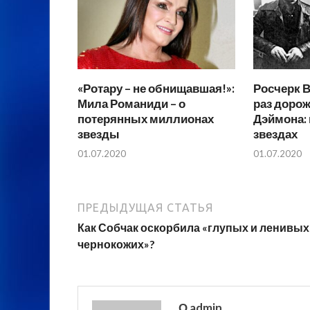
«Ротару – не обнищавшая!»:
Росчерк В
Мила Романиди – о
раз дорож
потерянных миллионах
Дэймона: 
звезды
звездах
01.07.2020
01.07.2020
ПРЕДЫДУЩАЯ СТАТЬЯ
Как Собчак оскорбила «глупых и ленивых
чернокожих»?
О admin