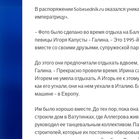
В распоряжении Sobesednik.ru оказался уник
императрицу».
– Фото было сделано во время отдыха на Бал
певицы Игоря Капусты – Галина. – Это 1995-й
вместе со своими друзьями, супружеской пар
До этого они предпочитали отдыхать вдвоем, 
Галина. – Прекрасно провели время. Ирина са
Игорем не умела отдыхать. А Игорь ее к этом
как его угнали, они на нем уехали в Италию. 
машине – в Европу.
Им было хорошо вместе. До тех пор, пока она 
строили дом в Ватутинках, где Аллегрова живе
руководил ее танцевальным коллективом. П
строителей, которые их постоянно обворовыв