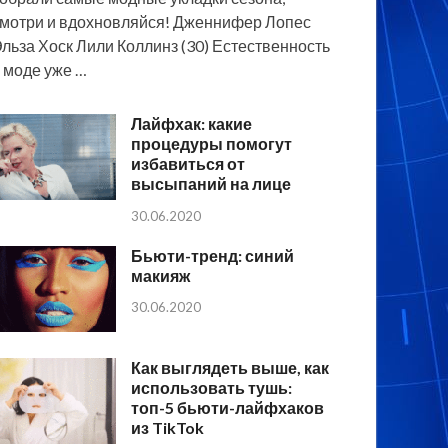
мотри и вдохновляйся! Дженнифер Лопес
льза Хоск Лили Коллинз (30) Естественность
 моде уже …
Лайфхак: какие
процедуры помогут
избавиться от
высыпаний на лице
30.06.2020
Бьюти-тренд: синий
макияж
30.06.2020
Как выглядеть выше, как
использовать тушь:
топ-5 бьюти-лайфхаков
из TikTok