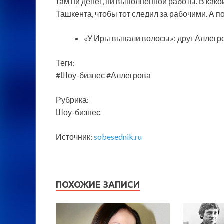
там ни денег, ни выполненной работы. В как
Ташкента, чтобы тот следил за рабочими. А п
«У Иры выпали волосы»: друг Аллегр
Теги:
#Шоу-бизнес #Аллегрова
Рубрика:
Шоу-бизнес
Источник:
sobesednik.ru
ПОХОЖИЕ ЗАПИСИ