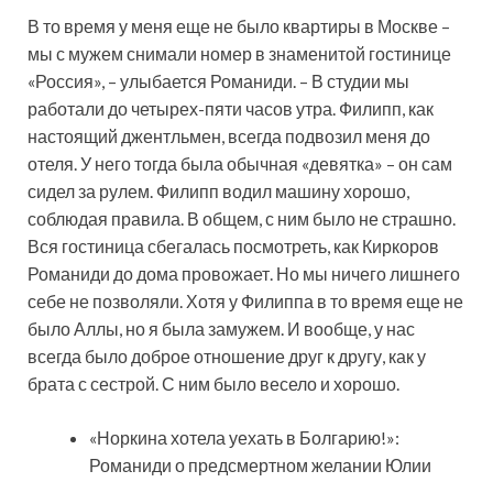
В то время у меня еще не было квартиры в Москве –
мы с мужем снимали номер в знаменитой гостинице
«Россия», – улыбается Романиди. – В студии мы
работали до четырех-пяти часов утра. Филипп, как
настоящий джентльмен, всегда подвозил меня до
отеля. У него тогда была обычная «девятка» – он сам
сидел за рулем. Филипп водил машину хорошо,
соблюдая правила. В общем, с ним было не страшно.
Вся гостиница сбегалась посмотреть, как Киркоров
Романиди до дома провожает. Но мы ничего лишнего
себе не позволяли. Хотя у Филиппа в то время еще не
было Аллы, но я была замужем. И вообще, у нас
всегда было доброе отношение друг к другу, как у
брата с сестрой. С ним было весело и хорошо.
«Норкина хотела уехать в Болгарию!»:
Романиди о предсмертном желании Юлии