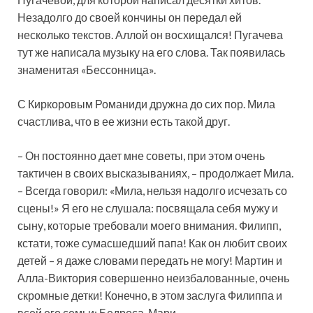
Незадолго до своей кончины он передал ей
несколько текстов. Аллой он восхищался! Пугачева
тут же написала музыку на его слова. Так появилась
знаменитая «Бессонница».
С Киркоровым Романиди дружна до сих пор. Мила
счастлива, что в ее жизни есть такой друг.
– Он постоянно дает мне советы, при этом очень
тактичен в своих высказываниях, – продолжает Мила.
– Всегда говорил: «Мила, нельзя надолго исчезать со
сцены!» Я его не слушала: посвящала себя мужу и
сыну, которые требовали моего внимания. Филипп,
кстати, тоже сумасшедший папа! Как он любит своих
детей – я даже словами передать не могу! Мартин и
Алла-Виктория совершенно неизбалованные, очень
скромные детки! Конечно, в этом заслуга Филиппа и
всей его семьи: Бедроса, Мари.