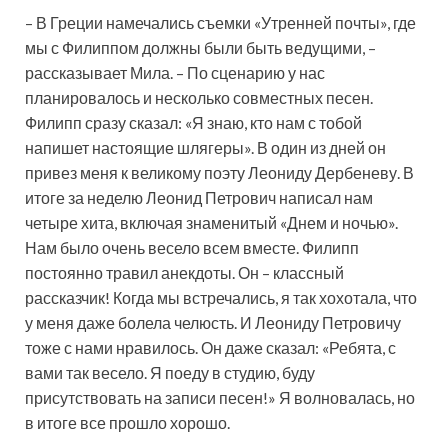
– В Греции намечались съемки «Утренней почты», где
мы с Филиппом должны были быть ведущими, –
рассказывает Мила. – По сценарию у нас
планировалось и несколько совместных песен.
Филипп сразу сказал: «Я знаю, кто нам с тобой
напишет настоящие шлягеры». В один из дней он
привез меня к великому поэту Леониду Дербеневу. В
итоге за неделю Леонид Петрович написал нам
четыре хита, включая знаменитый «Днем и ночью».
Нам было очень весело всем вместе. Филипп
постоянно травил анекдоты. Он – классный
рассказчик! Когда мы встречались, я так хохотала, что
у меня даже болела челюсть. И Леониду Петровичу
тоже с нами нравилось. Он даже сказал: «Ребята, с
вами так весело. Я поеду в студию, буду
присутствовать на записи песен!» Я волновалась, но
в итоге все прошло хорошо.