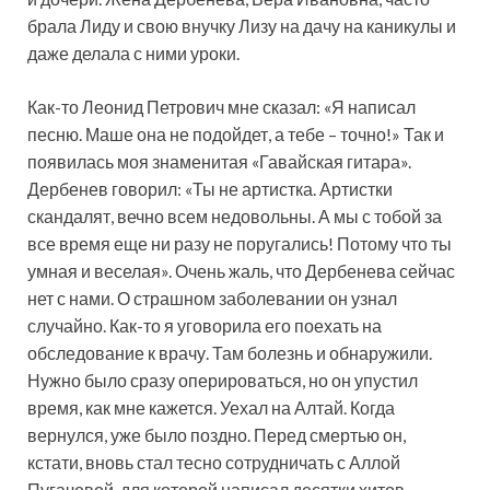
брала Лиду и свою внучку Лизу на дачу на каникулы и
даже делала с ними уроки.
Как-то Леонид Петрович мне сказал: «Я написал
песню. Маше она не подойдет, а тебе – точно!» Так и
появилась моя знаменитая «Гавайская гитара».
Дербенев говорил: «Ты не артистка. Артистки
скандалят, вечно всем недовольны. А мы с тобой за
все время еще ни разу не поругались! Потому что ты
умная и веселая». Очень жаль, что Дербенева сейчас
нет с нами. О страшном заболевании он узнал
случайно. Как-то я уговорила его поехать на
обследование к врачу. Там болезнь и обнаружили.
Нужно было сразу оперироваться, но он упустил
время, как мне кажется. Уехал на Алтай. Когда
вернулся, уже было поздно. Перед смертью он,
кстати, вновь стал тесно сотрудничать с Аллой
Пугачевой, для которой написал десятки хитов.