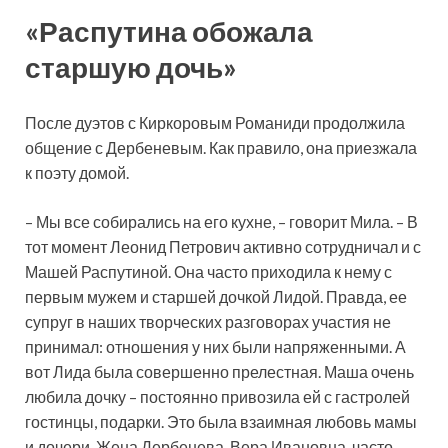
«Распутина обожала
старшую дочь»
После дуэтов с Киркоровым Романиди продолжила
общение с Дербеневым. Как правило, она приезжала
к поэту домой.
– Мы все собирались на его кухне, – говорит Мила. – В
тот момент Леонид Петрович активно сотрудничал и с
Машей Распутиной. Она часто приходила к нему с
первым мужем и старшей дочкой Лидой. Правда, ее
супруг в наших творческих разговорах участия не
принимал: отношения у них были напряженными. А
вот Лида была совершенно прелестная. Маша очень
любила дочку – постоянно привозила ей с гастролей
гостинцы, подарки. Это была взаимная любовь мамы
и дочери. Жена Дербенева, Вера Ивановна, часто