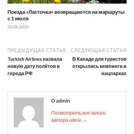
Поезда «Ласточка» возвращаются на маршруты
с 1 июля
30.06.2020
ПРЕДЫДУЩАЯ СТАТЬЯ
СЛЕДУЮЩАЯ СТАТЬЯ
Turkish Airlines назвала
В Канаде для туристов
новую дату полётов в
открылись кемпинги в
города РФ
нацпарках
О admin
Посмотреть все записи
автора admin →