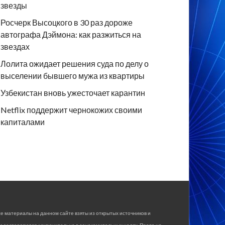
звезды
Росчерк Высоцкого в 30 раз дороже
автографа Дэймона: как разжиться на
звездах
Лолита ожидает решения суда по делу о
выселении бывшего мужа из квартиры
Узбекистан вновь ужесточает карантин
Netflix поддержит чернокожих своими
капиталами
е материалы на данном сайте взяты из открытых источников и