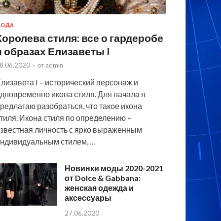
МОДА
Королева стиля: все о гардеробе
и образах Елизаветы I
8.06.2020
-
от
admin
лизавета I – исторический персонаж и
дновременно икона стиля. Для начала я
редлагаю разобраться, что такое икона
тиля. Икона стиля по определению –
звестная личность с ярко выраженным
ндивидуальным стилем, …
Новинки моды 2020-2021
от Dolce & Gabbana:
женская одежда и
аксессуары
27.06.2020