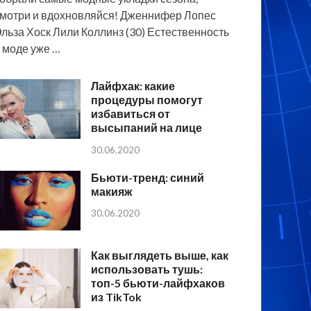
мотри и вдохновляйся! Дженнифер Лопес
льза Хоск Лили Коллинз (30) Естественность
 моде уже …
Лайфхак: какие
процедуры помогут
избавиться от
высыпаний на лице
30.06.2020
Бьюти-тренд: синий
макияж
30.06.2020
Как выглядеть выше, как
использовать тушь:
топ-5 бьюти-лайфхаков
из TikTok