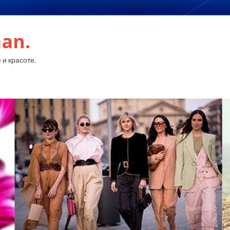
an.
 и красоте.