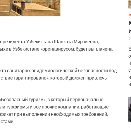
2
 президента Узбекистана Шавката Мирзиёева,
Е
ыхе в Узбекистане коронавирусом, будет выплачена
о
п
с
кта санитарно-эпидемиологической безопасности под
и
ствие гарантировано», который должен привлечь
и
 «Безопасный туризм», в который первоначально
тели турфирмы и все прочие компании, работающие
тификат при выполнении необходимых требований,
истами.