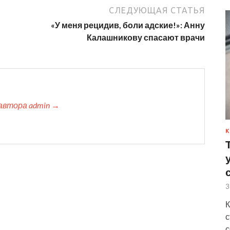
СЛЕДУЮЩАЯ СТАТЬЯ
«У меня рецидив, боли адские!»: Анну
Калашникову спасают врачи
автора admin →
К
3
К
с
с