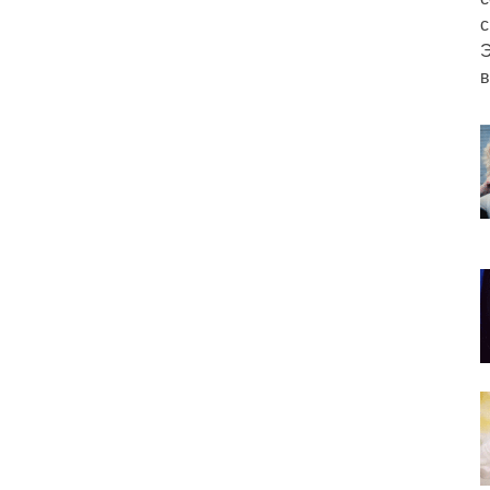
с
Э
в