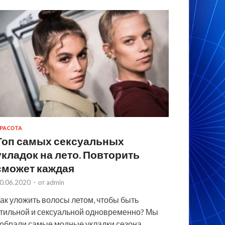
РАСОТА
Топ самых сексуальных
укладок на лето. Повторить
сможет каждая
0.06.2020
-
от
admin
ак уложить волосы летом, чтобы быть
тильной и сексуальной одновременно? Мы
обрали самые модные укладки сезона,