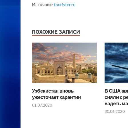
Источник:
tourister.ru
ПОХОЖИЕ ЗАПИСИ
Узбекистан вновь
В США ав
ужесточает карантин
сняли с ре
надеть ма
01.07.2020
30.06.2020